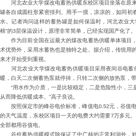
河北农业大学煤改电蓄热供暖东校区项目坐落在原来煤
罐各自成圆柱形紧密排列。用手一摸，凉凉的，如同初春
水。记者询问这样的蓄热罐是如何保温时，河北农业大
棉”的3层保温设计，原理非常简单，已经实现国产化了。
作为目前全国在运最大的煤改电蓄热供暖单体项目，
术优势外，采用水蓄热也是独特之处。据介绍，传统用
来才开始受到重视。
河北农业大学煤改电蓄热供暖项目采用夜间谷电蓄储
暖，白天二次侧蓄热泵就停掉，只转二次侧的放热泵，
“用水作为介质，一是比较稳定，二是危险性小，三是
从而降低供暖成本。”高子良说。
按照保定市的峰谷电价标准，峰值电0.52元，谷值电0
的天气温度，东校区项目一天的电费大约需要7万多元
全部都用谷值电。
谷价蓄热供暖模式除保证了中广核的正常利润外，对