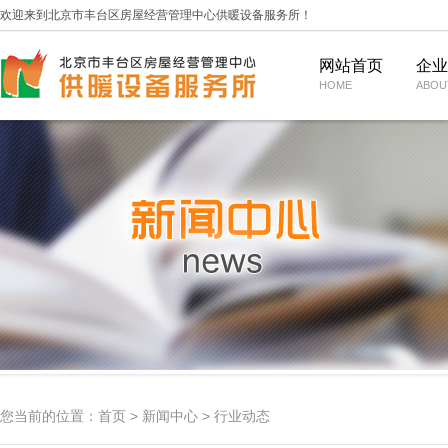
欢迎来到北京市丰台区房屋经营管理中心供暖设备服务所！
网站首页
企业
HOME
ABOU
闻
职能
报修服务
通知公告
业务范围
绿色供热
维修服务
行业动态
企业荣誉
数智供热
企业精神
缴费服务
媒体视角
组织机构
运营管理
企业理念
规
客户名录
合作模式
家家暖散热器
年度大事记
常见问题
内刊《暖风》
家家暖电视台
您当前的位置：
首页
>
新闻中心
>
行业动态