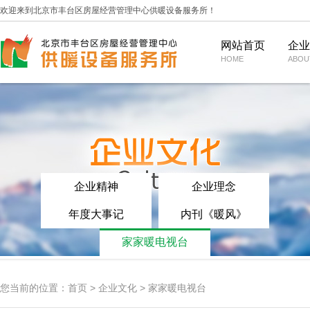
欢迎来到北京市丰台区房屋经营管理中心供暖设备服务所！
网站首页
企业
HOME
ABOU
闻
职能
报修服务
通知公告
业务范围
绿色供热
维修服务
行业动态
企业荣誉
数智供热
企业精神
缴费服务
媒体视角
组织机构
运营管理
企业理念
规
客户名录
合作模式
家家暖散热器
年度大事记
常见问题
内刊《暖风》
家家暖电视台
企业精神
企业理念
年度大事记
内刊《暖风》
家家暖电视台
您当前的位置：
首页
>
企业文化
> 家家暖电视台