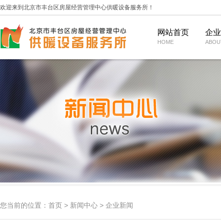
欢迎来到北京市丰台区房屋经营管理中心供暖设备服务所！
网站首页
企业
HOME
ABOU
闻
职能
报修服务
通知公告
业务范围
绿色供热
维修服务
行业动态
企业荣誉
数智供热
企业精神
缴费服务
媒体视角
组织机构
运营管理
企业理念
规
客户名录
合作模式
家家暖散热器
年度大事记
常见问题
内刊《暖风》
家家暖电视台
您当前的位置：
首页
>
新闻中心
>
企业新闻